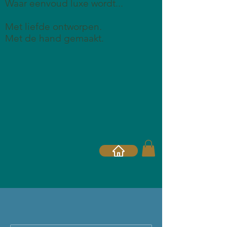
Waar eenvoud luxe wordt...
Met liefde ontworpen
.
Met de hand gemaakt.