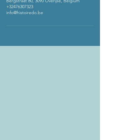
Bergstraat 80, 3090 Overijse, Belgium
+32476307323
info@histoiredo.be