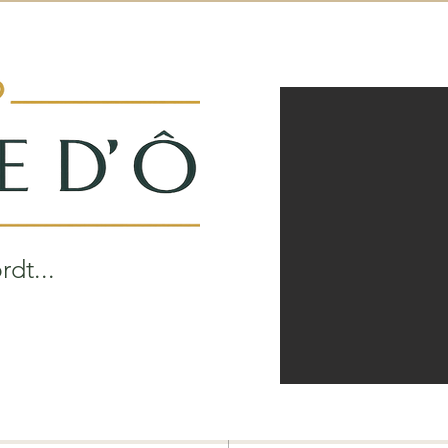
dt...
.