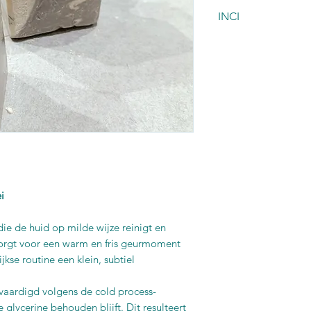
INCI
Sodium Olivate, 
Butterate, Sodium
Sunflowerseedate,
Glycerin, Sodium L
Powder, CI 77891, 
Oxides, Parfum
i
e de huid op milde wijze reinigt en
zorgt voor een warm en fris geurmoment
jkse routine een klein, subtiel
aardigd volgens de cold process-
glycerine behouden blijft. Dit resulteert